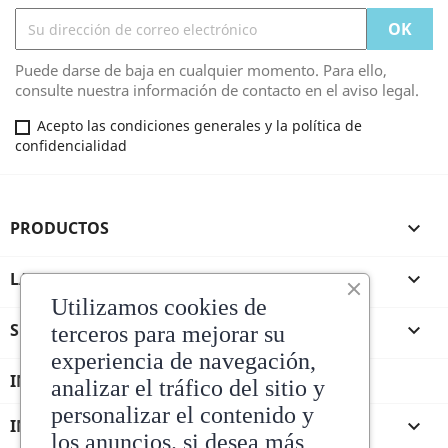
Puede darse de baja en cualquier momento. Para ello,
consulte nuestra información de contacto en el aviso legal.
Acepto las condiciones generales y la política de
confidencialidad
PRODUCTOS

LA TIENDA DE ANDRES

Utilizamos cookies de
SU CUENTA

terceros para mejorar su
experiencia de navegación,
INFORMACIÓN DE LA TIENDA
analizar el tráfico del sitio y
personalizar el contenido y
INFORMACIÓN

los anuncios. si desea más