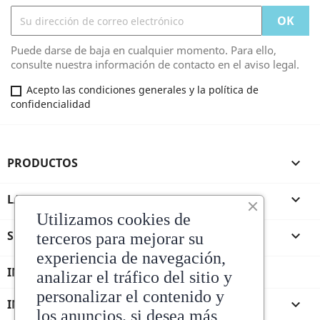
Puede darse de baja en cualquier momento. Para ello,
consulte nuestra información de contacto en el aviso legal.
Acepto las condiciones generales y la política de
confidencialidad
PRODUCTOS

LA TIENDA DE ANDRES

Utilizamos cookies de
SU CUENTA

terceros para mejorar su
experiencia de navegación,
INFORMACIÓN DE LA TIENDA
analizar el tráfico del sitio y
personalizar el contenido y
INFORMACIÓN

los anuncios. si desea más