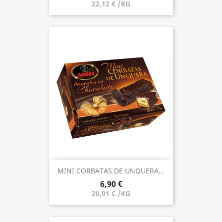
22,12 € /KG
MINI CORBATAS DE UNQUERA...
6,90 €
20,91 € /KG