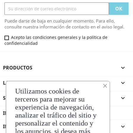
Puede darse de baja en cualquier momento. Para ello,
consulte nuestra información de contacto en el aviso legal.
Acepto las condiciones generales y la política de
confidencialidad
PRODUCTOS

LA TIENDA DE ANDRES

Utilizamos cookies de
SU CUENTA

terceros para mejorar su
experiencia de navegación,
INFORMACIÓN DE LA TIENDA
analizar el tráfico del sitio y
personalizar el contenido y
INFORMACIÓN

los anuncios. si desea más