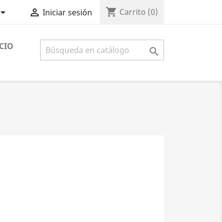
shopping_cart


Carrito
(0)
Iniciar sesión
CIO
