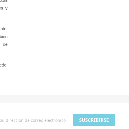
ctos
es y
rato
bién
o de
edo,