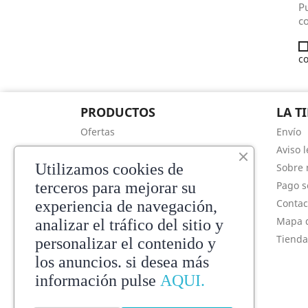
Pu
co
co
PRODUCTOS
LA T
Ofertas
Envío
Novedades
Aviso l
Utilizamos cookies de
Los más vendidos
Sobre 
terceros para mejorar su
Pago s
Contac
experiencia de navegación,
Mapa d
analizar el tráfico del sitio y
Tienda
personalizar el contenido y
los anuncios. si desea más
información pulse
AQUI.
FUENTE RSS
No se ha añadido