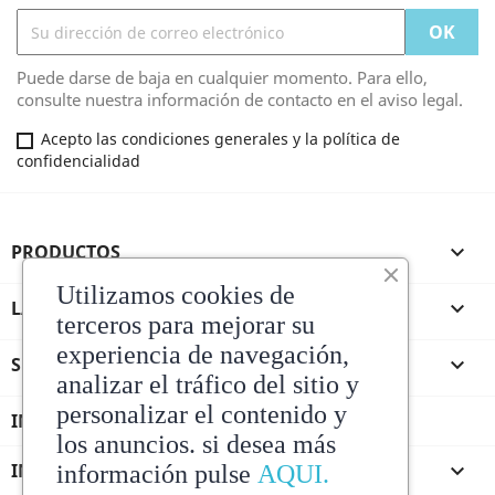
Puede darse de baja en cualquier momento. Para ello,
consulte nuestra información de contacto en el aviso legal.
Acepto las condiciones generales y la política de
confidencialidad
PRODUCTOS

Utilizamos cookies de
LA TIENDA DE ANDRES

terceros para mejorar su
experiencia de navegación,
SU CUENTA

analizar el tráfico del sitio y
personalizar el contenido y
INFORMACIÓN DE LA TIENDA
los anuncios. si desea más
INFORMACIÓN

información pulse
AQUI.