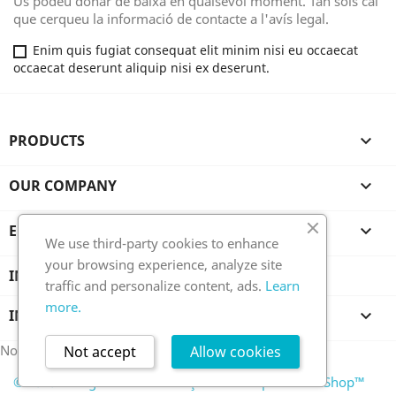
Us podeu donar de baixa en qualsevol moment. Tan sols cal
que cerqueu la informació de contacte a l'avís legal.
Enim quis fugiat consequat elit minim nisi eu occaecat
occaecat deserunt aliquip nisi ex deserunt.
PRODUCTS

OUR COMPANY

EL VOSTRE COMPTE

We use third-party cookies to enhance
your browsing experience, analyze site
INFORMACIÓ SOBRE LA BOTIGA
traffic and personalize content, ads.
Learn
more.
INFORMACIÓ

No s'ha afegit cap canal RSS
Not accept
Allow cookies
© 2026 - Programa de comerç electrònic per PrestaShop™