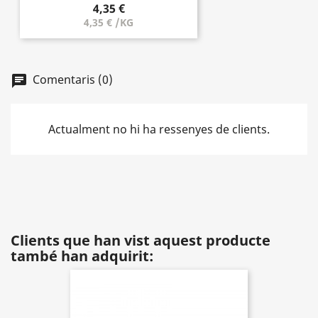
4,35 €
4,35 € /KG
Comentaris (0)
chat
Actualment no hi ha ressenyes de clients.
Clients que han vist aquest producte
també han adquirit: