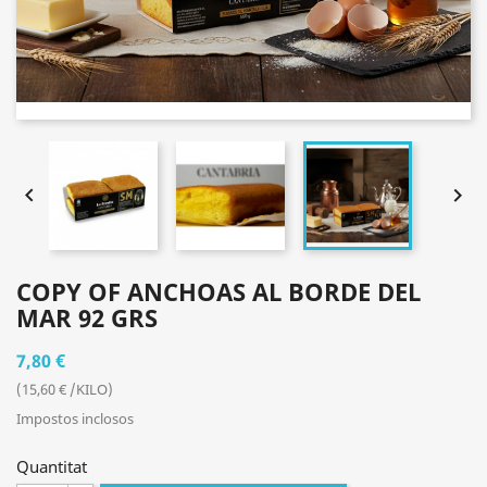


COPY OF ANCHOAS AL BORDE DEL
MAR 92 GRS
7,80 €
(15,60 € /KILO)
Impostos inclosos
Quantitat