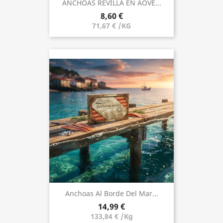
ANCHOAS REVILLA EN AOVE...
8,60 €
71,67 € /KG
Anchoas Al Borde Del Mar...
14,99 €
133,84 € /Kg